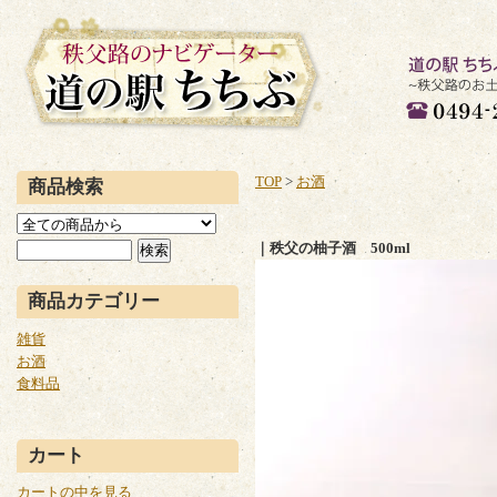
道の駅 ちち
産、グルメが
TOP
>
お酒
商品検索
0494-21-2266
｜秩父の柚子酒 500ml
商品カテゴリー
雑貨
お酒
食料品
カート
カートの中を見る