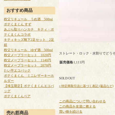
おすすめ商品
秩父リキュール うめ酒 500ml
ポテくまくん すず
あぶら取りハンカチ キティ・ポ
テくまくんコラボ
キティキッズ靴下2足セット 2足
組
秩父リキュール ゆず酒 500ml
ストレート・ロック・水割りでどうぞ
秩父メープラーセット 1020円
秩父メープラーセット 1140円
販売価格
1,111円
秩父メープラーセット 2070円
たい平エコバック
ポテくまくん ミニレザーキーホ
SOLD OUT
ルダー
【埼玉限定】ポテくまくんエコバ
» 特定商取引法に基づく表記 (返品など)
ッグ
ポテくまくんベア
この商品について問い合わせる
この商品を友達に教える
買い物を続ける
売れ筋商品