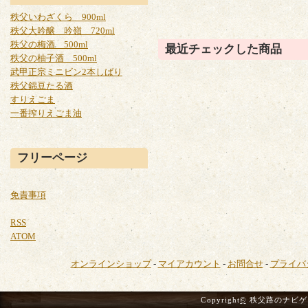
秩父いわざくら 900ml
秩父大吟醸 吟嶺 720ml
秩父の梅酒 500ml
最近チェックした商品
秩父の柚子酒 500ml
武甲正宗ミニビン2本しばり
秩父錦豆たる酒
すりえごま
一番搾りえごま油
フリーページ
免責事項
RSS
ATOM
オンラインショップ
-
マイアカウント
-
お問合せ
-
プライバ
Copyright
©
秩父路のナビゲーター