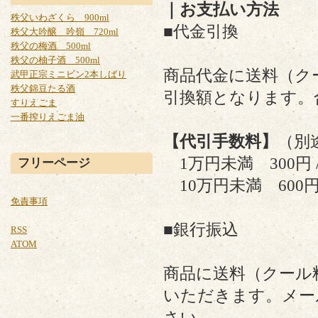
｜お支払い方法
秩父いわざくら 900ml
■代金引換
秩父大吟醸 吟嶺 720ml
秩父の梅酒 500ml
秩父の柚子酒 500ml
商品代金に送料（ク
武甲正宗ミニビン2本しばり
秩父錦豆たる酒
引換額となります。
すりえごま
一番搾りえごま油
【代引手数料】
（別
1万円未満 300円 /
フリーページ
10万円未満 600円 
免責事項
■銀行振込
RSS
ATOM
商品に送料（クール
いただきます。メー
さい。