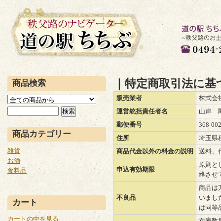
道の駅 ちち
産、グルメが
｜特定商取引法に基
商品検索
0494-21-2266
販売業者
株式会
運営統括責任者名
山岸 
郵便番号
368-00
商品カテゴリー
住所
埼玉県秩
雑貨
商品代金以外の料金の説明
送料、
お酒
原則と
申込有効期限
食料品
絡させ
商品は
不良品
いまし
カート
は同等
カートの中を見る
在庫数