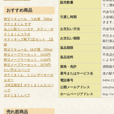
販売数量
てご連
おすすめ商品
代金引
引渡し時期
入金確
秩父リキュール うめ酒 500ml
きます
ポテくまくん すず
お支払い方法
代金引
あぶら取りハンカチ キティ・ポ
テくまくんコラボ
代引き
お支払い期限
キティキッズ靴下2足セット 2足
銀行振
組
返品期限
商品到
秩父リキュール ゆず酒 500ml
秩父メープラーセット 1020円
不良品
返品送料
秩父メープラーセット 1140円
による
秩父メープラーセット 2070円
資格・免許
酒類販
たい平エコバック
屋号またはサービス名
道の駅
ポテくまくん ミニレザーキーホ
ルダー
電話番号
0494-2
【埼玉限定】ポテくまくんエコバ
公開メールアドレス
info@mi
ッグ
ホームページアドレス
http://
ポテくまくんベア
売れ筋商品