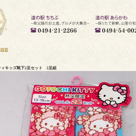
道の駅 ちちぶ ~秩父路のお土
道の駅 あらかわ ~採
産、グルメが大集合~ 電話：
鮮、山里の旬がいっぱ
>
雑貨
0494-21-2266
0494-54-0022
ティキッズ靴下2足セット 2足組