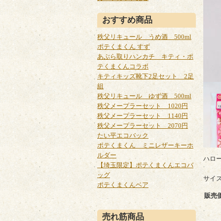
おすすめ商品
秩父リキュール うめ酒 500ml
ポテくまくん すず
あぶら取りハンカチ キティ・ポ
テくまくんコラボ
キティキッズ靴下2足セット 2足
組
秩父リキュール ゆず酒 500ml
秩父メープラーセット 1020円
秩父メープラーセット 1140円
秩父メープラーセット 2070円
たい平エコバック
ポテくまくん ミニレザーキーホ
ルダー
ハロ
【埼玉限定】ポテくまくんエコバ
ッグ
サイズ
ポテくまくんベア
販売
売れ筋商品