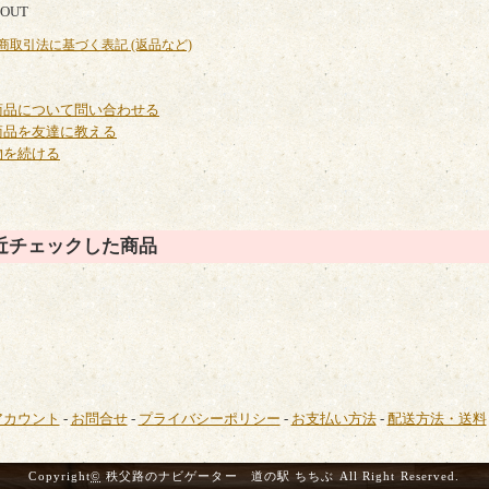
 OUT
定商取引法に基づく表記 (返品など)
商品について問い合わせる
商品を友達に教える
物を続ける
近チェックした商品
アカウント
-
お問合せ
-
プライバシーポリシー
-
お支払い方法
-
配送方法・送料
Copyright
©
秩父路のナビゲーター 道の駅 ちちぶ All Right Reserved.