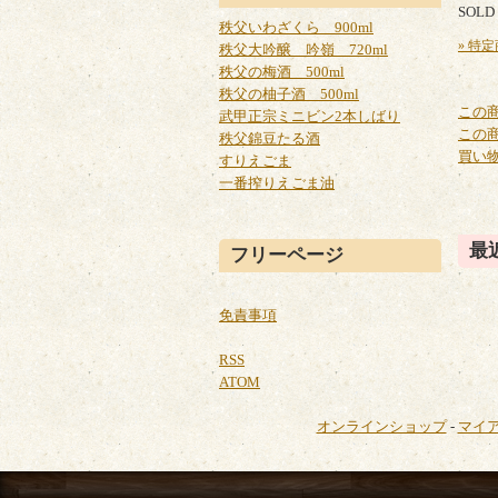
SOLD
秩父いわざくら 900ml
» 特
秩父大吟醸 吟嶺 720ml
秩父の梅酒 500ml
秩父の柚子酒 500ml
この
武甲正宗ミニビン2本しばり
この
秩父錦豆たる酒
買い
すりえごま
一番搾りえごま油
最
フリーページ
免責事項
RSS
ATOM
オンラインショップ
-
マイ